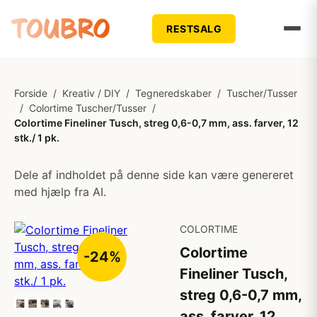
RESTSALG
Forside
/
Kreativ / DIY
/
Tegneredskaber
/
Tuscher/Tusser
/
Colortime Tuscher/Tusser
/
Colortime Fineliner Tusch, streg 0,6-0,7 mm, ass. farver, 12
stk./ 1 pk.
Dele af indholdet på denne side kan være genereret
med hjælp fra AI.
COLORTIME
Colortime
-24%
Fineliner Tusch,
streg 0,6-0,7 mm,
ass. farver, 12