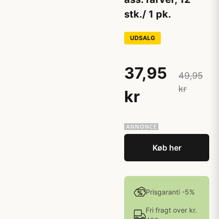
stk./ 1 pk.
UDSALG
37,95
49,95
kr
kr
Køb her
Prisgaranti -5%
Fri fragt over kr.