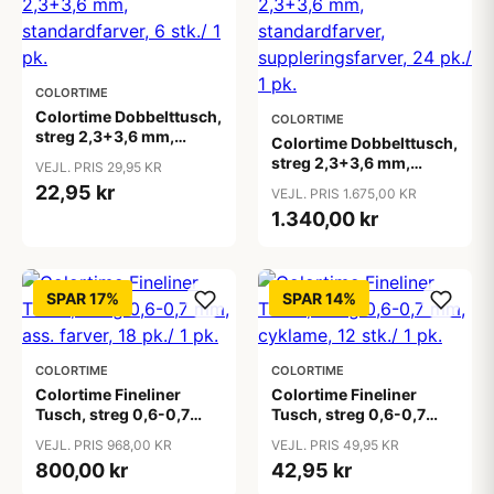
COLORTIME
Colortime Dobbelttusch,
COLORTIME
streg 2,3+3,6 mm,
Colortime Dobbelttusch,
standardfarver, 6 stk./ 1
streg 2,3+3,6 mm,
VEJL. PRIS 29,95 KR
pk.
standardfarver,
22,95 kr
VEJL. PRIS 1.675,00 KR
suppleringsfarver, 24
1.340,00 kr
pk./ 1 pk.
SPAR 17%
SPAR 14%
COLORTIME
COLORTIME
Colortime Fineliner
Colortime Fineliner
Tusch, streg 0,6-0,7
Tusch, streg 0,6-0,7
mm, ass. farver, 18 pk./ 1
mm, cyklame, 12 stk./ 1
VEJL. PRIS 968,00 KR
VEJL. PRIS 49,95 KR
pk.
pk.
800,00 kr
42,95 kr