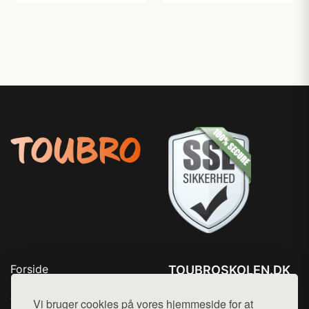
Forside
TOUBROSKOLEN.DK
Produkter
Tlf. 78768672
Top Rabatter
Vi bruger cookies på vores hjemmeside for at