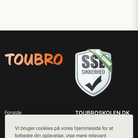
Forside
TOUBROSKOLEN.DK
Produkter
Tlf. 78768672
Top Rabatter
Vi bruger cookies på vores hjemmeside for at
Mail:
hej@want.dk
Blog
forbedre din oplevelse, vise mere relevant