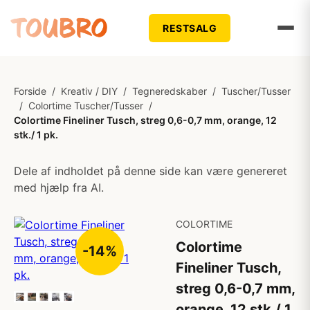
RESTSALG
Forside
/
Kreativ / DIY
/
Tegneredskaber
/
Tuscher/Tusser
/
Colortime Tuscher/Tusser
/
Colortime Fineliner Tusch, streg 0,6-0,7 mm, orange, 12
stk./ 1 pk.
Dele af indholdet på denne side kan være genereret
med hjælp fra AI.
COLORTIME
Colortime
-14%
Fineliner Tusch,
streg 0,6-0,7 mm,
orange, 12 stk./ 1