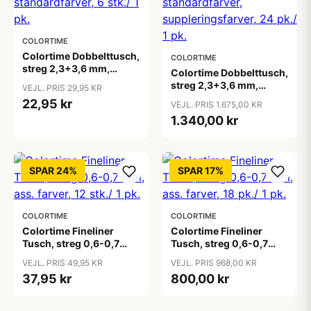
COLORTIME
Colortime Dobbelttusch,
COLORTIME
streg 2,3+3,6 mm,
Colortime Dobbelttusch,
standardfarver, 6 stk./ 1
streg 2,3+3,6 mm,
VEJL. PRIS 29,95 KR
pk.
standardfarver,
22,95 kr
VEJL. PRIS 1.675,00 KR
suppleringsfarver, 24
1.340,00 kr
pk./ 1 pk.
SPAR 24%
SPAR 17%
COLORTIME
COLORTIME
Colortime Fineliner
Colortime Fineliner
Tusch, streg 0,6-0,7
Tusch, streg 0,6-0,7
mm, ass. farver, 12 stk./ 1
mm, ass. farver, 18 pk./ 1
VEJL. PRIS 49,95 KR
VEJL. PRIS 968,00 KR
pk.
pk.
37,95 kr
800,00 kr