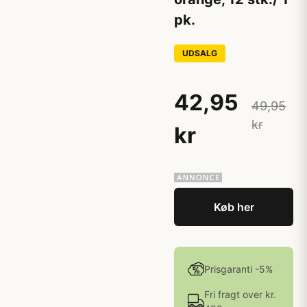
pk.
UDSALG
42,95
49,95
kr
kr
Køb her
Prisgaranti -5%
Fri fragt over kr.