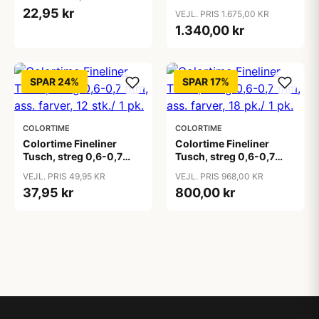
pk.
standardfarver,
22,95 kr
VEJL. PRIS 1.675,00 KR
suppleringsfarver, 24
1.340,00 kr
pk./ 1 pk.
SPAR 24%
SPAR 17%
COLORTIME
COLORTIME
Colortime Fineliner
Colortime Fineliner
Tusch, streg 0,6-0,7
Tusch, streg 0,6-0,7
mm, ass. farver, 12 stk./ 1
mm, ass. farver, 18 pk./ 1
VEJL. PRIS 49,95 KR
VEJL. PRIS 968,00 KR
pk.
pk.
37,95 kr
800,00 kr