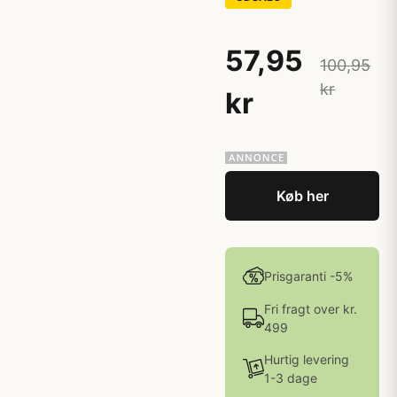
57,95
100,95
kr
kr
Køb her
Prisgaranti -5%
Fri fragt over kr.
499
Hurtig levering
1-3 dage