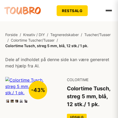
RESTSALG
Forside
/
Kreativ / DIY
/
Tegneredskaber
/
Tuscher/Tusser
/
Colortime Tuscher/Tusser
/
Colortime Tusch, streg 5 mm, blå, 12 stk./ 1 pk.
Dele af indholdet på denne side kan være genereret
med hjælp fra AI.
COLORTIME
Colortime Tusch,
-43%
streg 5 mm, blå,
12 stk./ 1 pk.
UDSALG