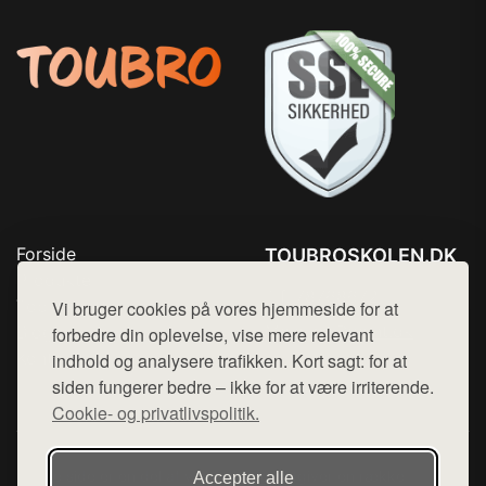
Forside
TOUBROSKOLEN.DK
Produkter
Tlf. 78768672
Top Rabatter
Vi bruger cookies på vores hjemmeside for at
Mail:
hej@want.dk
Blog
forbedre din oplevelse, vise mere relevant
Kontakt
indhold og analysere trafikken. Kort sagt: for at
Cookie- og privatlivspolitik
siden fungerer bedre – ikke for at være irriterende.
Cookie- og privatlivspolitik.
Denne side er en del af want.dk, der udgiver en række
Accepter alle