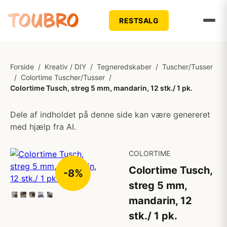
RESTSALG
Forside
/
Kreativ / DIY
/
Tegneredskaber
/
Tuscher/Tusser
/
Colortime Tuscher/Tusser
/
Colortime Tusch, streg 5 mm, mandarin, 12 stk./ 1 pk.
Dele af indholdet på denne side kan være genereret
med hjælp fra AI.
COLORTIME
Colortime Tusch,
-8%
streg 5 mm,
mandarin, 12
stk./ 1 pk.