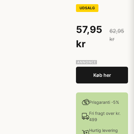
UDSALG
57,95
62,95
kr
kr
Køb her
Prisgaranti -5%
Fri fragt over kr.
499
Hurtig levering