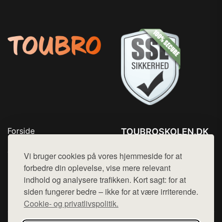
Forside
TOUBROSKOLEN.DK
Produkter
Tlf. 78768672
Top Rabatter
Vi bruger cookies på vores hjemmeside for at
Mail:
hej@want.dk
Blog
forbedre din oplevelse, vise mere relevant
Kontakt
indhold og analysere trafikken. Kort sagt: for at
Cookie- og privatlivspolitik
siden fungerer bedre – ikke for at være irriterende.
Cookie- og privatlivspolitik.