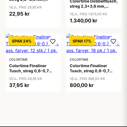
Colortime Dobbelttusch,
standardfarver, 6 stk./ 1
streg 2,3+3,6 mm,
VEJL. PRIS 29,95 KR
pk.
standardfarver,
22,95 kr
VEJL. PRIS 1.675,00 KR
suppleringsfarver, 24
1.340,00 kr
pk./ 1 pk.
SPAR 24%
SPAR 17%
COLORTIME
COLORTIME
Colortime Fineliner
Colortime Fineliner
Tusch, streg 0,6-0,7
Tusch, streg 0,6-0,7
mm, ass. farver, 12 stk./ 1
mm, ass. farver, 18 pk./ 1
VEJL. PRIS 49,95 KR
VEJL. PRIS 968,00 KR
pk.
pk.
37,95 kr
800,00 kr