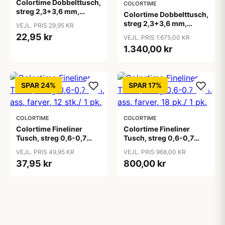
Colortime Dobbelttusch,
COLORTIME
streg 2,3+3,6 mm,
Colortime Dobbelttusch,
standardfarver, 6 stk./ 1
streg 2,3+3,6 mm,
VEJL. PRIS 29,95 KR
pk.
standardfarver,
22,95 kr
VEJL. PRIS 1.675,00 KR
suppleringsfarver, 24
1.340,00 kr
pk./ 1 pk.
SPAR 24%
SPAR 17%
COLORTIME
COLORTIME
Colortime Fineliner
Colortime Fineliner
Tusch, streg 0,6-0,7
Tusch, streg 0,6-0,7
mm, ass. farver, 12 stk./ 1
mm, ass. farver, 18 pk./ 1
VEJL. PRIS 49,95 KR
VEJL. PRIS 968,00 KR
pk.
pk.
37,95 kr
800,00 kr