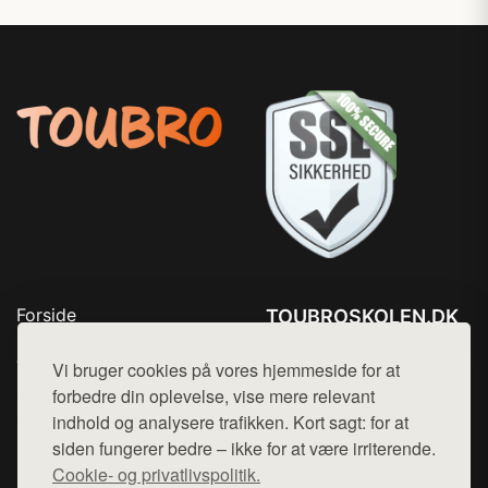
Forside
TOUBROSKOLEN.DK
Produkter
Tlf. 78768672
Top Rabatter
Vi bruger cookies på vores hjemmeside for at
Mail:
hej@want.dk
Blog
forbedre din oplevelse, vise mere relevant
Kontakt
indhold og analysere trafikken. Kort sagt: for at
Cookie- og privatlivspolitik
siden fungerer bedre – ikke for at være irriterende.
Cookie- og privatlivspolitik.