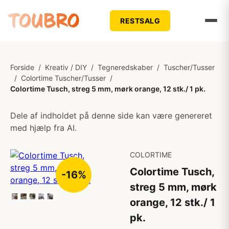
RESTSALG
Forside
/
Kreativ / DIY
/
Tegneredskaber
/
Tuscher/Tusser
/
Colortime Tuscher/Tusser
/
Colortime Tusch, streg 5 mm, mørk orange, 12 stk./ 1 pk.
Dele af indholdet på denne side kan være genereret
med hjælp fra AI.
COLORTIME
Colortime Tusch,
-16%
streg 5 mm, mørk
orange, 12 stk./ 1
pk.