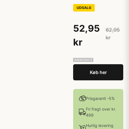
UDSALG
52,95
62,95
kr
kr
Køb her
Prisgaranti -5%
Fri fragt over kr.
499
Hurtig levering