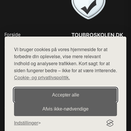
Forside
TOUBROSKOLEN.DK
Produkter
Tlf. 78768672
Top Rabatter
Vi bruger cookies på vores hjemmeside for at
Mail:
hej@want.dk
Blog
forbedre din oplevelse, vise mere relevant
Kontakt
indhold og analysere trafikken. Kort sagt: for at
Cookie- og privatlivspolitik
siden fungerer bedre – ikke for at være irriterende.
Cookie- og privatlivspolitik.
Denne side er en del af want.dk, der udgiver en række
Accepter alle
hjemmesider med præsentation af forskellige produkter fra
diverse webshops. Der sælges ikke varer fra denne side - vi
Afvis ikke‑nødvendige
henviser til de shops, som sælger varen. Vi har heller ikke
varerne på lager.
Indstillinger