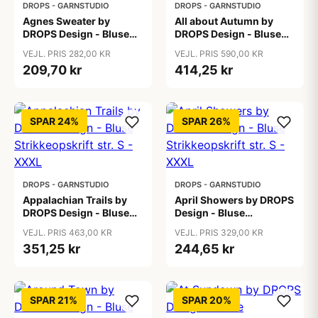
DROPS - GARNSTUDIO
DROPS - GARNSTUDIO
Agnes Sweater by
All about Autumn by
DROPS Design - Bluse
DROPS Design - Bluse
Strikkeopskrift str. S -
Strikkeopskrift str. S -
VEJL. PRIS 282,00 KR
VEJL. PRIS 590,00 KR
XXXL
XXXL
209,70 kr
414,25 kr
SPAR 24%
SPAR 26%
DROPS - GARNSTUDIO
DROPS - GARNSTUDIO
Appalachian Trails by
April Showers by DROPS
DROPS Design - Bluse
Design - Bluse
Strikkeopskrift str. S -
Strikkeopskrift str. S -
VEJL. PRIS 463,00 KR
VEJL. PRIS 329,00 KR
XXXL
XXXL
351,25 kr
244,65 kr
SPAR 21%
SPAR 20%