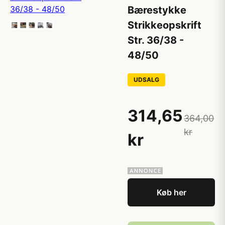
Bærestykke
Strikkeopskrift
Str. 36/38 -
48/50
UDSALG
314,65
364,00
kr
kr
Køb her