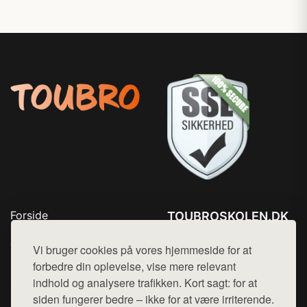
Forside
TOUBROSKOLEN.DK
Produkter
Tlf. 78768672
Top Rabatter
Vi bruger cookies på vores hjemmeside for at
Mail:
hej@want.dk
Blog
forbedre din oplevelse, vise mere relevant
Kontakt
indhold og analysere trafikken. Kort sagt: for at
Cookie- og privatlivspolitik
siden fungerer bedre – ikke for at være irriterende.