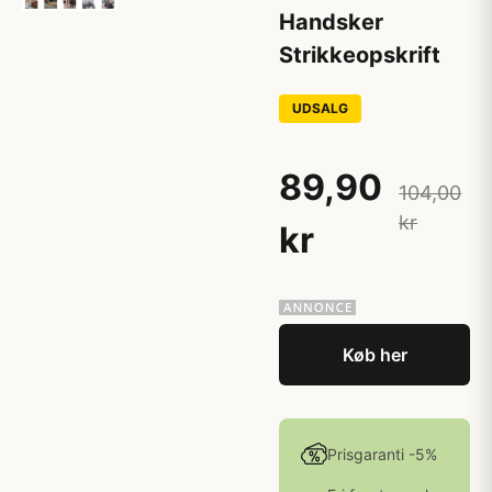
Handsker
Strikkeopskrift
UDSALG
89,90
104,00
kr
kr
Køb her
Prisgaranti -5%