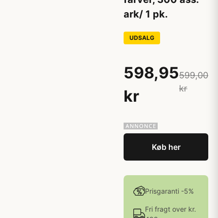
ark/ 1 pk.
UDSALG
598,95
599,00
kr
kr
Køb her
Prisgaranti -5%
Fri fragt over kr.