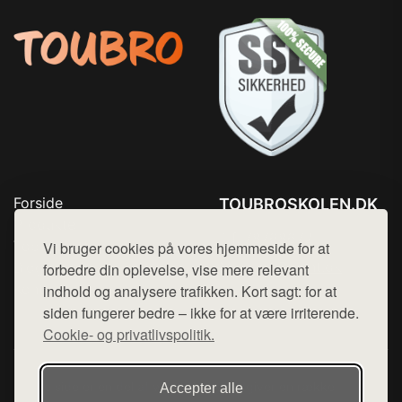
Forside
TOUBROSKOLEN.DK
Produkter
Tlf. 78768672
Top Rabatter
Vi bruger cookies på vores hjemmeside for at
Mail:
hej@want.dk
Blog
forbedre din oplevelse, vise mere relevant
Kontakt
indhold og analysere trafikken. Kort sagt: for at
Cookie- og privatlivspolitik
siden fungerer bedre – ikke for at være irriterende.
Cookie- og privatlivspolitik.
Denne side er en del af want.dk, der udgiver en række
Accepter alle