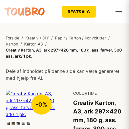
RESTSALG
Forside
/
Kreativ / DIY
/
Papir / Karton / Konvolutter
/
Karton
/
Karton A3
/
Creativ Karton, A3, ark 297x420 mm, 180 g, ass. farver, 300
ass. ark/ 1 pk.
Dele af indholdet på denne side kan være genereret
med hjælp fra AI.
COLORTIME
Creativ Karton,
-0%
A3, ark 297x420
mm, 180 g, ass.
farver, 300 ass.