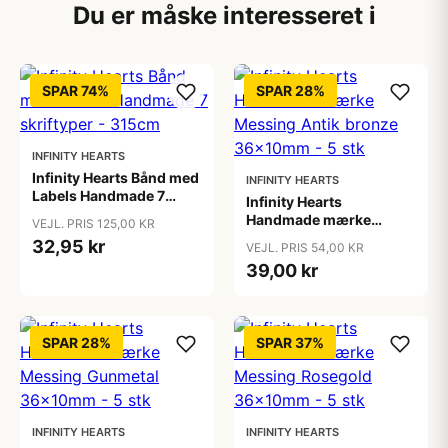
Du er måske interesseret i
SPAR 74%
SPAR 28%
INFINITY HEARTS
Infinity Hearts Bånd med
INFINITY HEARTS
Labels Handmade 7
Infinity Hearts
skriftyper - 315cm
Handmade mærke
VEJL. PRIS 125,00 KR
Messing Antik bronze
32,95 kr
VEJL. PRIS 54,00 KR
36x10mm - 5 stk
39,00 kr
SPAR 28%
SPAR 37%
INFINITY HEARTS
INFINITY HEARTS