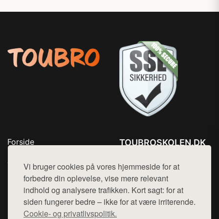
Forside
TOUBROSKOLEN.DK
Produkter
Tlf. 78768672
Top Rabatter
Vi bruger cookies på vores hjemmeside for at
Mail:
hej@want.dk
Blog
forbedre din oplevelse, vise mere relevant
Kontakt
indhold og analysere trafikken. Kort sagt: for at
Cookie- og privatlivspolitik
siden fungerer bedre – ikke for at være irriterende.
Cookie- og privatlivspolitik.