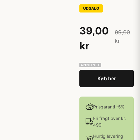
UDSALG
39,00
99,00
kr
kr
Køb her
Prisgaranti -5%
Fri fragt over kr.
499
Hurtig levering