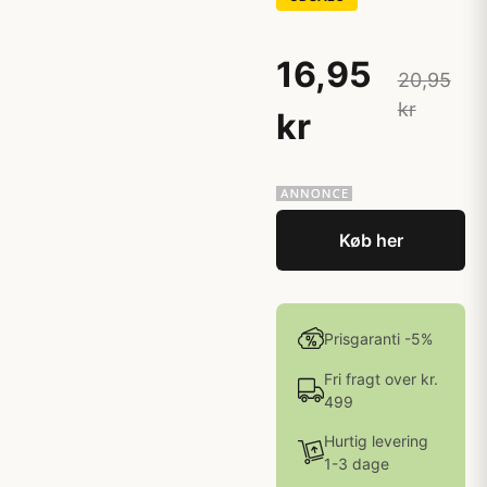
16,95
20,95
kr
kr
Køb her
Prisgaranti -5%
Fri fragt over kr.
499
Hurtig levering
1-3 dage