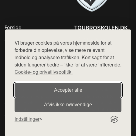
Forside
TOUBROSKOLEN.DK
Produkter
Tlf. 78768672
Top Rabatter
Vi bruger cookies på vores hjemmeside for at
Mail:
hej@want.dk
Blog
forbedre din oplevelse, vise mere relevant
Kontakt
indhold og analysere trafikken. Kort sagt: for at
Cookie- og privatlivspolitik
siden fungerer bedre – ikke for at være irriterende.
Cookie- og privatlivspolitik.
Denne side er en del af want.dk, der udgiver en række
Accepter alle
hjemmesider med præsentation af forskellige produkter fra
diverse webshops. Der sælges ikke varer fra denne side - vi
Afvis ikke‑nødvendige
henviser til de shops, som sælger varen. Vi har heller ikke
varerne på lager.
Indstillinger
© 2026 toubroskolen.dk. Alle rettigheder forbeholdes.