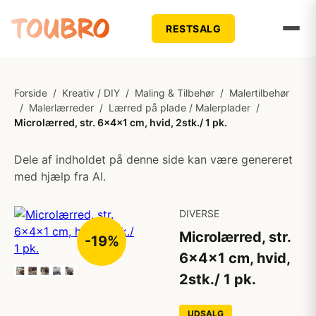
RESTSALG
Forside
/
Kreativ / DIY
/
Maling & Tilbehør
/
Malertilbehør
/
Malerlærreder
/
Lærred på plade / Malerplader
/
Microlærred, str. 6x4x1 cm, hvid, 2stk./ 1 pk.
Dele af indholdet på denne side kan være genereret
med hjælp fra AI.
DIVERSE
Microlærred, str.
-19%
6x4x1 cm, hvid,
2stk./ 1 pk.
UDSALG