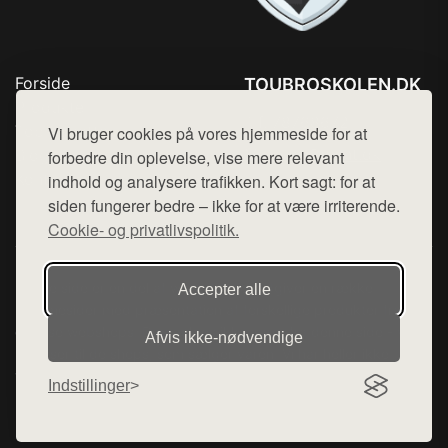
Forside
TOUBROSKOLEN.DK
Produkter
Tlf. 78768672
Top Rabatter
Vi bruger cookies på vores hjemmeside for at
Mail:
hej@want.dk
Blog
forbedre din oplevelse, vise mere relevant
Kontakt
indhold og analysere trafikken. Kort sagt: for at
Cookie- og privatlivspolitik
siden fungerer bedre – ikke for at være irriterende.
Cookie- og privatlivspolitik.
Denne side er en del af want.dk, der udgiver en række
Accepter alle
hjemmesider med præsentation af forskellige produkter fra
diverse webshops. Der sælges ikke varer fra denne side - vi
Afvis ikke‑nødvendige
henviser til de shops, som sælger varen. Vi har heller ikke
varerne på lager.
Indstillinger
© 2026 toubroskolen.dk. Alle rettigheder forbeholdes.