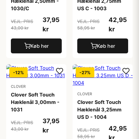
Hæklenål 2,50mm -
Hæklenål 2,75mm
1030/C
US C - 1003
37,95
42,95
VEJL. PRIS
VEJL. PRIS
43,00 kr
58,95 kr
kr
kr
Køb her
Køb her
-12%
-27%
CLOVER
Clover Soft Touch
CLOVER
Hæklenål 3,00mm -
Clover Soft Touch
1031
Hæklenål 3,25mm
US D - 1004
37,95
VEJL. PRIS
42,95
43,00 kr
kr
VEJL. PRIS
58,95 kr
kr