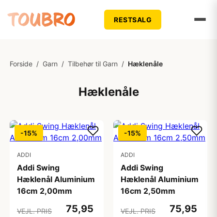
RESTSALG
Forside
/
Garn
/
Tilbehør til Garn
/
Hæklenåle
Hæklenåle
-15%
-15%
ADDI
ADDI
Addi Swing
Addi Swing
Hæklenål Aluminium
Hæklenål Aluminium
16cm 2,00mm
16cm 2,50mm
75,95
75,95
VEJL. PRIS
VEJL. PRIS