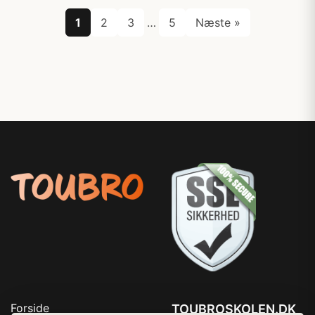
1
2
3
…
5
Næste »
Forside
TOUBROSKOLEN.DK