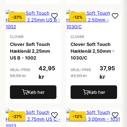
-27%
-12%
CLOVER
CLOVER
Clover Soft Touch
Clover Soft Touch
Hæklenål 2,25mm
Hæklenål 2,50mm -
US B - 1002
1030/C
42,95
37,95
VEJL. PRIS
VEJL. PRIS
58,95 kr
43,00 kr
kr
kr
Køb her
Køb her
-27%
-12%