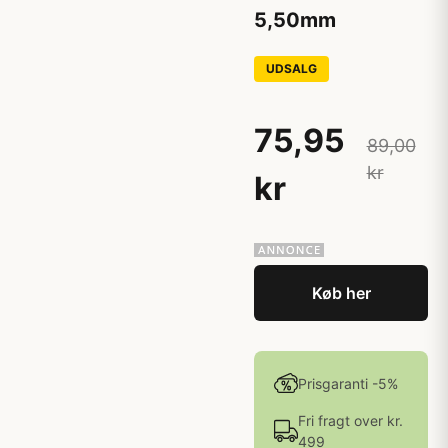
5,50mm
UDSALG
75,95
89,00
kr
kr
Køb her
Prisgaranti -5%
Fri fragt over kr.
499