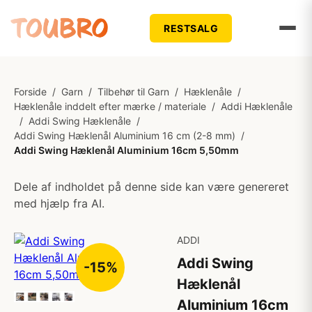
RESTSALG
Forside
/
Garn
/
Tilbehør til Garn
/
Hæklenåle
/
Hæklenåle inddelt efter mærke / materiale
/
Addi Hæklenåle
/
Addi Swing Hæklenåle
/
Addi Swing Hæklenål Aluminium 16 cm (2-8 mm)
/
Addi Swing Hæklenål Aluminium 16cm 5,50mm
Dele af indholdet på denne side kan være genereret
med hjælp fra AI.
ADDI
Addi Swing
-15%
Hæklenål
Aluminium 16cm