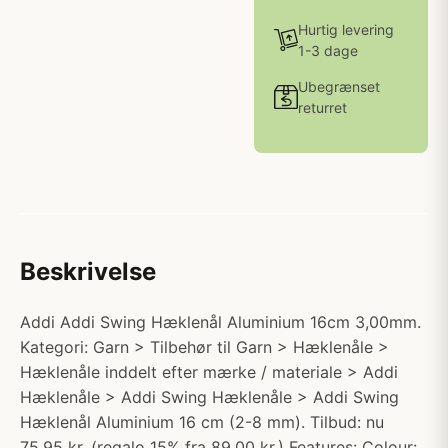
Hurtig levering
1-3 dage
Ubegrænset
returret
Beskrivelse
Addi Addi Swing Hæklenål Aluminium 16cm 3,00mm.
Kategori: Garn > Tilbehør til Garn > Hæklenåle >
Hæklenåle inddelt efter mærke / materiale > Addi
Hæklenåle > Addi Swing Hæklenåle > Addi Swing
Hæklenål Aluminium 16 cm (2-8 mm). Tilbud: nu
75.95 kr. (regalo 15% fra 89.00 kr.) Features: Colour: