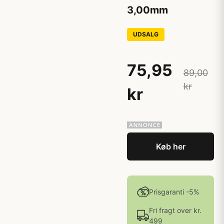
3,00mm
UDSALG
75,95
89,00
kr
kr
Køb her
Prisgaranti -5%
Fri fragt over kr.
499