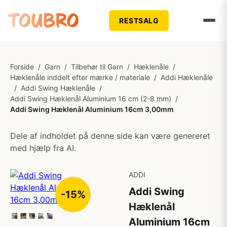
RESTSALG
Forside
/
Garn
/
Tilbehør til Garn
/
Hæklenåle
/
Hæklenåle inddelt efter mærke / materiale
/
Addi Hæklenåle
/
Addi Swing Hæklenåle
/
Addi Swing Hæklenål Aluminium 16 cm (2-8 mm)
/
Addi Swing Hæklenål Aluminium 16cm 3,00mm
Dele af indholdet på denne side kan være genereret
med hjælp fra AI.
ADDI
Addi Swing
-15%
Hæklenål
Aluminium 16cm