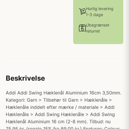
Hurtig levering
1-3 dage
Ubegrænset
returret
Beskrivelse
Addi Addi Swing Hæklenål Aluminium 16cm 3,50mm.
Kategori: Garn > Tilbehør til Garn > Hæklenåle >
Hæklenåle inddelt efter mærke / materiale > Addi
Hæklenåle > Addi Swing Hæklenåle > Addi Swing
Hæklenål Aluminium 16 cm (2-8 mm). Tilbud: nu
75.95 kr. (regalo 15% fra 89.00 kr.) Features: Colour: