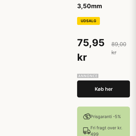
3,50mm
UDSALG
75,95
89,00
kr
kr
Køb her
Prisgaranti -5%
Fri fragt over kr.
499