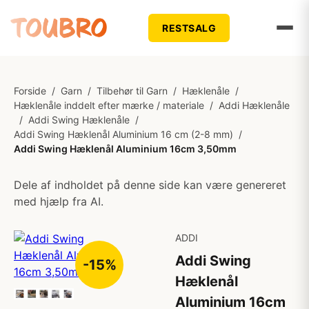
RESTSALG
Forside
/
Garn
/
Tilbehør til Garn
/
Hæklenåle
/
Hæklenåle inddelt efter mærke / materiale
/
Addi Hæklenåle
/
Addi Swing Hæklenåle
/
Addi Swing Hæklenål Aluminium 16 cm (2-8 mm)
/
Addi Swing Hæklenål Aluminium 16cm 3,50mm
Dele af indholdet på denne side kan være genereret
med hjælp fra AI.
ADDI
Addi Swing
-15%
Hæklenål
Aluminium 16cm