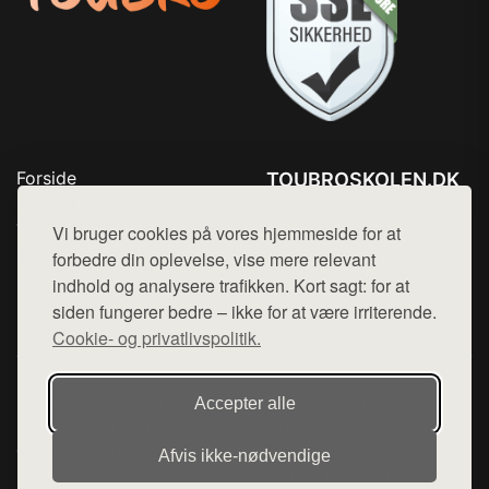
Forside
TOUBROSKOLEN.DK
Produkter
Tlf. 78768672
Top Rabatter
Vi bruger cookies på vores hjemmeside for at
Mail:
hej@want.dk
Blog
forbedre din oplevelse, vise mere relevant
Kontakt
indhold og analysere trafikken. Kort sagt: for at
Cookie- og privatlivspolitik
siden fungerer bedre – ikke for at være irriterende.
Cookie- og privatlivspolitik.
Denne side er en del af want.dk, der udgiver en række
Accepter alle
hjemmesider med præsentation af forskellige produkter fra
diverse webshops. Der sælges ikke varer fra denne side - vi
Afvis ikke‑nødvendige
henviser til de shops, som sælger varen. Vi har heller ikke