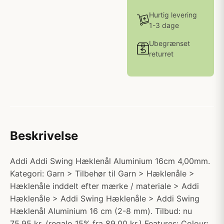
Hurtig levering
1-3 dage
Ubegrænset
returret
Beskrivelse
Addi Addi Swing Hæklenål Aluminium 16cm 4,00mm.
Kategori: Garn > Tilbehør til Garn > Hæklenåle >
Hæklenåle inddelt efter mærke / materiale > Addi
Hæklenåle > Addi Swing Hæklenåle > Addi Swing
Hæklenål Aluminium 16 cm (2-8 mm). Tilbud: nu
75.95 kr. (regalo 15% fra 89.00 kr.) Features: Colour: