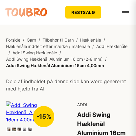
RESTSALG
Forside
/
Garn
/
Tilbehør til Garn
/
Hæklenåle
/
Hæklenåle inddelt efter mærke / materiale
/
Addi Hæklenåle
/
Addi Swing Hæklenåle
/
Addi Swing Hæklenål Aluminium 16 cm (2-8 mm)
/
Addi Swing Hæklenål Aluminium 16cm 4,00mm
Dele af indholdet på denne side kan være genereret
med hjælp fra AI.
ADDI
Addi Swing
-15%
Hæklenål
Aluminium 16cm