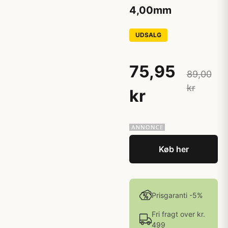
4,00mm
UDSALG
75,95
89,00
kr
kr
Køb her
Prisgaranti -5%
Fri fragt over kr.
499