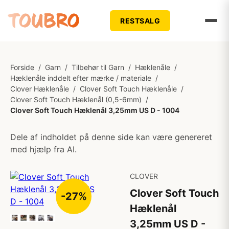
RESTSALG
Forside
/
Garn
/
Tilbehør til Garn
/
Hæklenåle
/
Hæklenåle inddelt efter mærke / materiale
/
Clover Hæklenåle
/
Clover Soft Touch Hæklenåle
/
Clover Soft Touch Hæklenål (0,5-6mm)
/
Clover Soft Touch Hæklenål 3,25mm US D - 1004
Dele af indholdet på denne side kan være genereret
med hjælp fra AI.
CLOVER
Clover Soft Touch
-27%
Hæklenål
3,25mm US D -