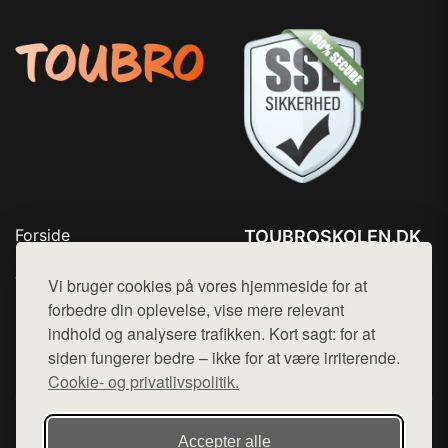
Forside
TOUBROSKOLEN.DK
Produkter
Tlf. 78768672
Top Rabatter
Vi bruger cookies på vores hjemmeside for at
Mail:
hej@want.dk
Blog
forbedre din oplevelse, vise mere relevant
Kontakt
indhold og analysere trafikken. Kort sagt: for at
Cookie- og privatlivspolitik
siden fungerer bedre – ikke for at være irriterende.
Cookie- og privatlivspolitik.
Denne side er en del af want.dk, der udgiver en række
Accepter alle