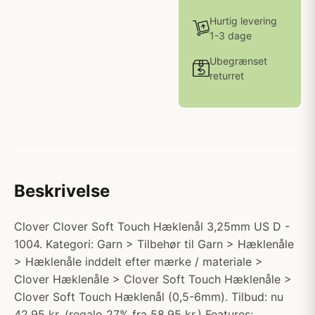
Hurtig levering
1-3 dage
Ubegrænset
returret
Beskrivelse
Clover Clover Soft Touch Hæklenål 3,25mm US D -
1004. Kategori: Garn > Tilbehør til Garn > Hæklenåle
> Hæklenåle inddelt efter mærke / materiale >
Clover Hæklenåle > Clover Soft Touch Hæklenåle >
Clover Soft Touch Hæklenål (0,5-6mm). Tilbud: nu
42.95 kr. (regalo 27% fra 58.95 kr.) Features: