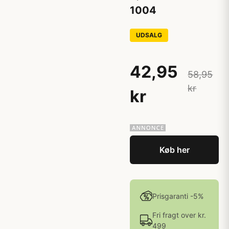
1004
UDSALG
42,95
58,95
kr
kr
Køb her
Prisgaranti -5%
Fri fragt over kr.
499