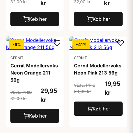
32,00 kr
32,00 kr
kr
kr
Køb her
Køb her
-6%
-41%
CERNIT
CERNIT
Cernit Modellervoks
Cernit Modellervoks
Neon Orange 211
Neon Pink 213 56g
56g
19,95
VEJL. PRIS
29,95
34,00 kr
kr
VEJL. PRIS
32,00 kr
kr
Køb her
Køb her