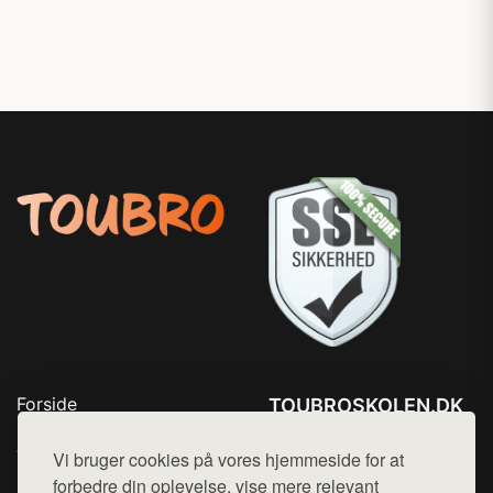
Forside
TOUBROSKOLEN.DK
Produkter
Tlf. 78768672
Top Rabatter
Vi bruger cookies på vores hjemmeside for at
Mail:
hej@want.dk
Blog
forbedre din oplevelse, vise mere relevant