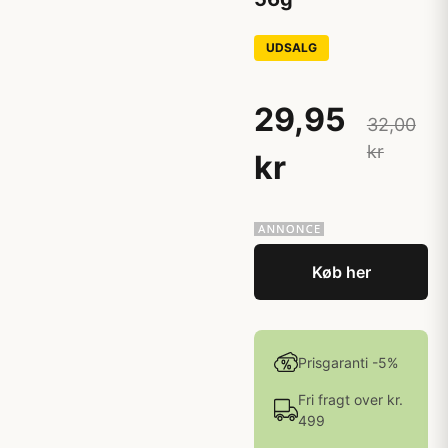
UDSALG
29,95
32,00
kr
kr
Køb her
Prisgaranti -5%
Fri fragt over kr.
499