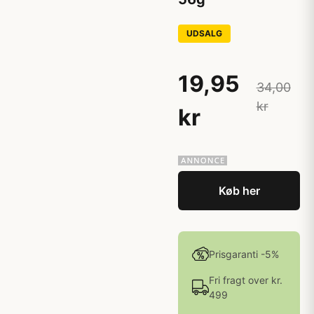
UDSALG
19,95
34,00
kr
kr
Køb her
Prisgaranti -5%
Fri fragt over kr.
499