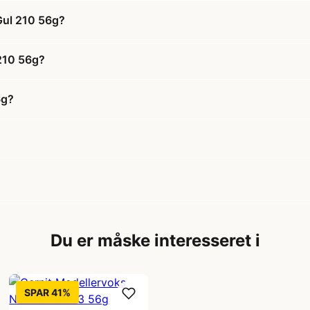
Gul 210 56g?
 210 56g?
6g?
Du er måske interesseret i
SPAR 41%