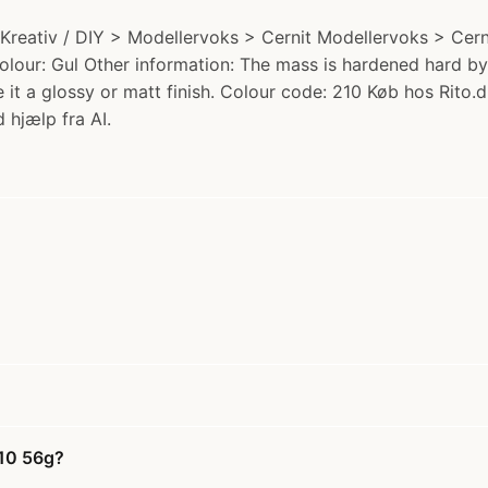
 Kreativ / DIY > Modellervoks > Cernit Modellervoks > Ce
 Colour: Gul Other information: The mass is hardened hard 
 it a glossy or matt finish. Colour code: 210 Køb hos Rito.d
 hjælp fra AI.
210 56g?