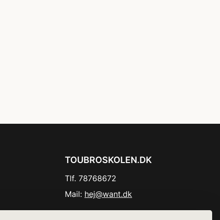
TOUBROSKOLEN.DK
Tlf. 78768672
Mail:
hej@want.dk
Cookie- og privatlivspolitik