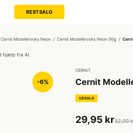
RESTSALG
Cernit Modellervoks Neon
/
Cernit Modellervoks Neon 56g
/
Cern
 hjælp fra AI.
CERNIT
Cernit Modell
-6%
UDSALG
29,95 kr
32,00 k