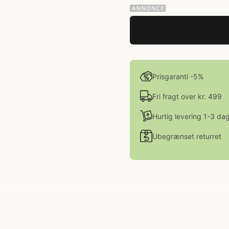
Prisgaranti -5%
Fri fragt over kr. 499
Hurtig levering 1-3 da
Ubegrænset returret