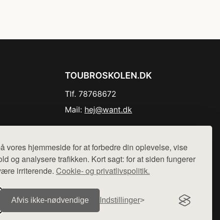
TOUBROSKOLEN.DK
Tlf. 78768672
Mail:
hej@want.dk
Cookie- og privatlivspolitik
å vores hjemmeside for at forbedre din oplevelse, vise
ld og analysere trafikken. Kort sagt: for at siden fungerer
være irriterende.
Cookie- og privatlivspolitik.
r sælges ikke varer fra denne side - vi henviser til de shops,
Afvis ikke‑nødvendige
Indstillinger