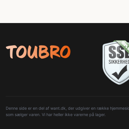
Denne side er en del af want.dk, der udgiver en række hjemmeside
som sælger varen. Vi har heller ikke varerne på lager.