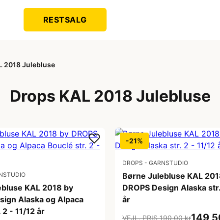
RESTSALG
L 2018 Julebluse
Drops KAL 2018 Julebluse
-21%
DROPS - GARNSTUDIO
NSTUDIO
Børne Julebluse KAL 201
ebluse KAL 2018 by
DROPS Design Alaska str. 
ign Alaska og Alpaca
år
 2 - 11/12 år
149,5
VEJL. PRIS 190,00 kr