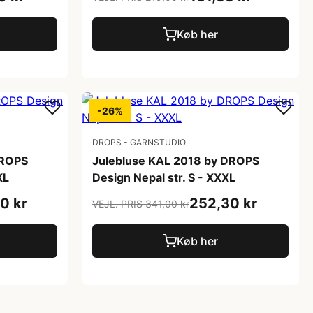
Køb her
-26%
DROPS - GARNSTUDIO
DROPS
Julebluse KAL 2018 by DROPS
XL
Design Nepal str. S - XXXL
0 kr
252,30 kr
VEJL. PRIS 341,00 kr
Køb her