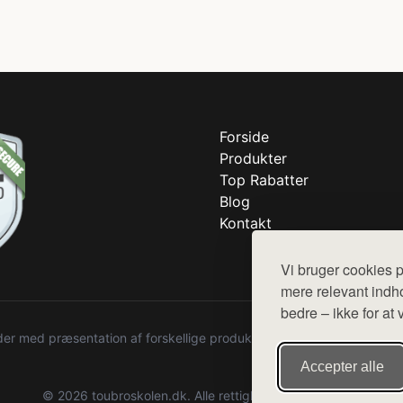
Forside
Produkter
Top Rabatter
Blog
Kontakt
Vi bruger cookies p
mere relevant indho
bedre – ikke for at 
r med præsentation af forskellige produkter fra diverse webshops. De
Accepter alle
© 2026 toubroskolen.dk. Alle rettigheder forbeholdes.