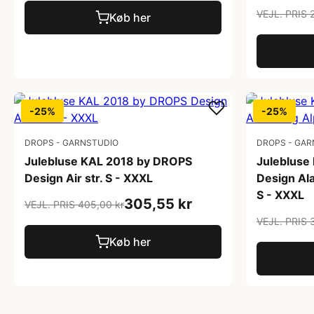
VEJL. PRIS 
Køb her
-25%
-25%
DROPS - GARNSTUDIO
DROPS - GAR
Julebluse KAL 2018 by DROPS
Julebluse
Design Air str. S - XXXL
Design Ala
S - XXXL
305,55 kr
VEJL. PRIS 405,00 kr
VEJL. PRIS 
Køb her