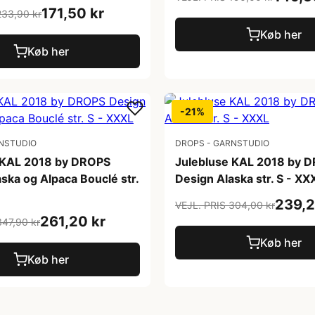
171,50 kr
233,90 kr
Køb her
Køb her
-21%
NSTUDIO
DROPS - GARNSTUDIO
 KAL 2018 by DROPS
Julebluse KAL 2018 by 
ska og Alpaca Bouclé str.
Design Alaska str. S - XX
239,2
VEJL. PRIS 304,00 kr
261,20 kr
347,90 kr
Køb her
Køb her