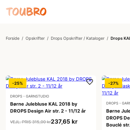
Forside
/
Opskrifter
/
Drops Opskrifter / Kataloger
/
Drops KA
-25%
-27%
DROPS - GARNSTUDIO
Børne Julebluse KAL 2018 by
DROPS - GAR
DROPS Design Air str. 2 - 11/12 år
Børne Jul
DROPS Des
237,65 kr
VEJL. PRIS 315,00 kr
Bouclé str.