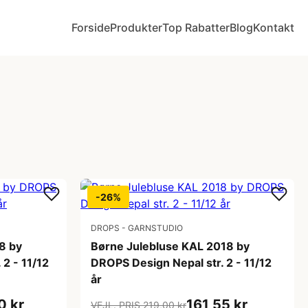
Forside
Produkter
Top Rabatter
Blog
Kontakt
-26%
DROPS - GARNSTUDIO
8 by
Børne Julebluse KAL 2018 by
2 - 11/12
DROPS Design Nepal str. 2 - 11/12
år
0 kr
161,55 kr
VEJL. PRIS 219,00 kr