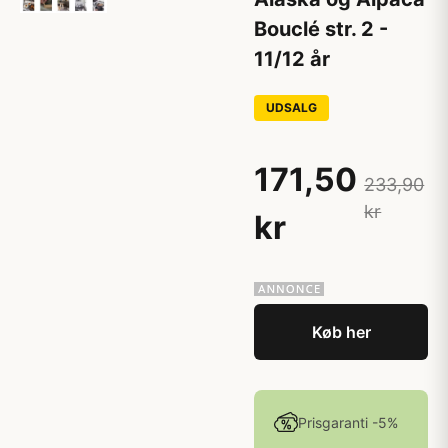
Bouclé str. 2 -
11/12 år
UDSALG
171,50
233,90
kr
kr
Køb her
Prisgaranti -5%