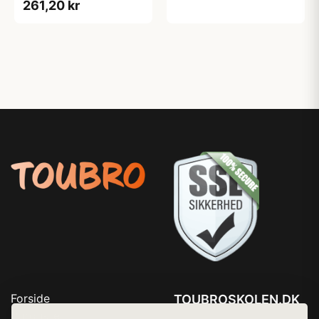
261,20 kr
Forside
TOUBROSKOLEN.DK
Produkter