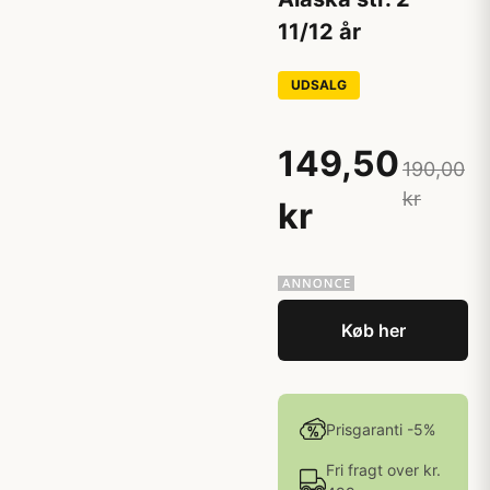
11/12 år
UDSALG
149,50
190,00
kr
kr
Køb her
Prisgaranti -5%
Fri fragt over kr.