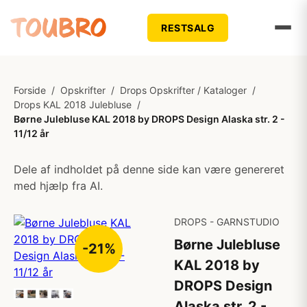
RESTSALG
Forside
/
Opskrifter
/
Drops Opskrifter / Kataloger
/
Drops KAL 2018 Julebluse
/
Børne Julebluse KAL 2018 by DROPS Design Alaska str. 2 -
11/12 år
Dele af indholdet på denne side kan være genereret
med hjælp fra AI.
DROPS - GARNSTUDIO
Børne Julebluse
-21%
KAL 2018 by
DROPS Design
Alaska str. 2 -