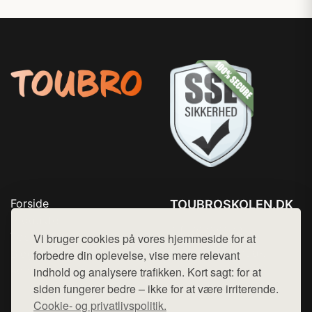
Forside
TOUBROSKOLEN.DK
Produkter
Tlf. 78768672
Top Rabatter
Vi bruger cookies på vores hjemmeside for at
Mail:
hej@want.dk
Blog
forbedre din oplevelse, vise mere relevant
Kontakt
indhold og analysere trafikken. Kort sagt: for at
Cookie- og privatlivspolitik
siden fungerer bedre – ikke for at være irriterende.
Cookie- og privatlivspolitik.