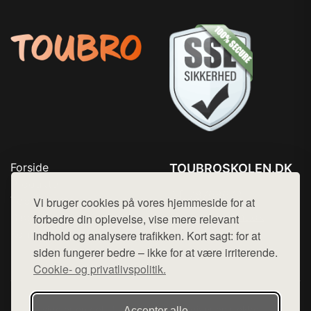
Forside
TOUBROSKOLEN.DK
Produkter
Tlf. 78768672
Top Rabatter
Vi bruger cookies på vores hjemmeside for at
Mail:
hej@want.dk
Blog
forbedre din oplevelse, vise mere relevant
Kontakt
indhold og analysere trafikken. Kort sagt: for at
Cookie- og privatlivspolitik
siden fungerer bedre – ikke for at være irriterende.
Cookie- og privatlivspolitik.
Denne side er en del af want.dk, der udgiver en række
Accepter alle