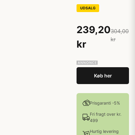
UDSALG
239,20
304,00
kr
kr
Køb her
Prisgaranti -5%
Fri fragt over kr.
499
Hurtig levering