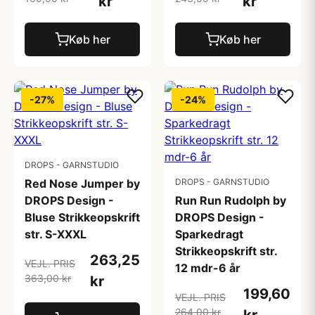
kr
kr
Køb her
Køb her
-27%
-24%
DROPS - GARNSTUDIO
Red Nose Jumper by
DROPS - GARNSTUDIO
DROPS Design -
Run Run Rudolph by
Bluse Strikkeopskrift
DROPS Design -
str. S-XXXL
Sparkedragt
Strikkeopskrift str.
263,25
VEJL. PRIS
12 mdr-6 år
363,00 kr
kr
199,60
VEJL. PRIS
264,00 kr