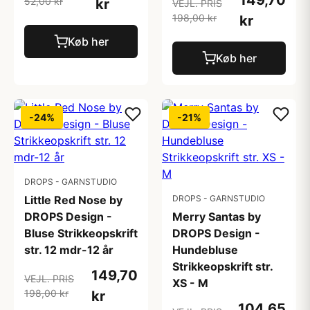
149,70
52,00 kr
kr
VEJL. PRIS
198,00 kr
kr
Køb her
Køb her
-24%
-21%
DROPS - GARNSTUDIO
Little Red Nose by
DROPS - GARNSTUDIO
DROPS Design -
Merry Santas by
Bluse Strikkeopskrift
DROPS Design -
str. 12 mdr-12 år
Hundebluse
Strikkeopskrift str.
149,70
VEJL. PRIS
XS - M
198,00 kr
kr
104,65