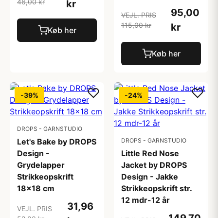
46,00 kr
kr
95,00
VEJL. PRIS
115,00 kr
kr
Køb her
Køb her
-39%
-24%
DROPS - GARNSTUDIO
Let's Bake by DROPS
DROPS - GARNSTUDIO
Design -
Little Red Nose
Grydelapper
Jacket by DROPS
Strikkeopskrift
Design - Jakke
18x18 cm
Strikkeopskrift str.
12 mdr-12 år
31,96
VEJL. PRIS