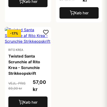
kr
Køb her
Køb her
-17%
RITO KREA
Twisted Santa
Scrunchie af Rito
Krea - Scrunchie
Strikkeopskrift
57,00
VEJL. PRIS
69,00 kr
kr
Køb her