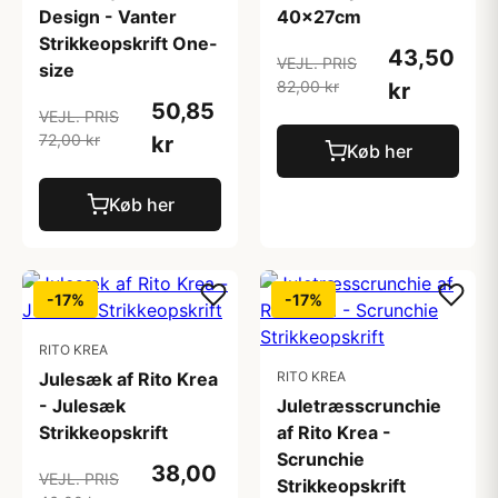
Design - Vanter
40x27cm
Strikkeopskrift One-
43,50
VEJL. PRIS
size
82,00 kr
kr
50,85
VEJL. PRIS
72,00 kr
kr
Køb her
Køb her
-17%
-17%
RITO KREA
Julesæk af Rito Krea
RITO KREA
- Julesæk
Juletræsscrunchie
Strikkeopskrift
af Rito Krea -
Scrunchie
38,00
VEJL. PRIS
Strikkeopskrift