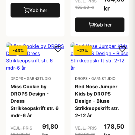
VEJL. PRIS
133,00 kr
kr
Køb her
Køb her
-43%
-27%
DROPS - GARNSTUDIO
DROPS - GARNSTUDIO
Miss Cookie by
Red Nose Jumper
DROPS Design -
Kids by DROPS
Dress
Design - Bluse
Strikkeopskrift str. 6
Strikkeopskrift str.
mdr-6 år
2-12 år
91,80
178,50
VEJL. PRIS
VEJL. PRIS
160,00 kr
243,00 kr