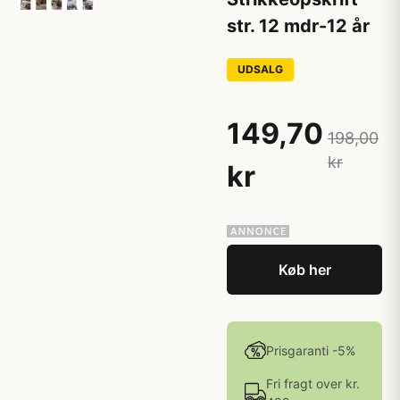
str. 12 mdr-12 år
UDSALG
149,70
198,00
kr
kr
Køb her
Prisgaranti -5%
Fri fragt over kr.