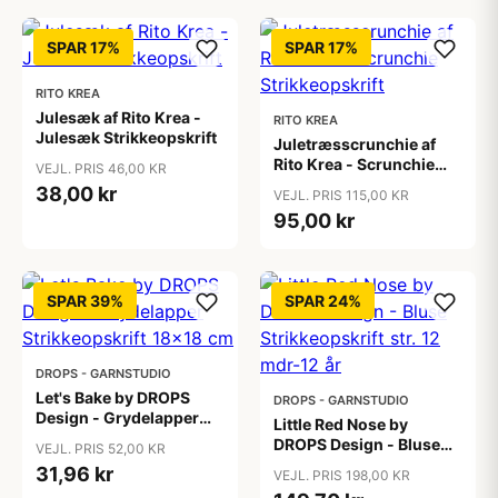
SPAR 17%
SPAR 17%
RITO KREA
Julesæk af Rito Krea -
RITO KREA
Julesæk Strikkeopskrift
Juletræsscrunchie af
Rito Krea - Scrunchie
VEJL. PRIS 46,00 KR
Strikkeopskrift
38,00 kr
VEJL. PRIS 115,00 KR
95,00 kr
SPAR 39%
SPAR 24%
DROPS - GARNSTUDIO
Let's Bake by DROPS
DROPS - GARNSTUDIO
Design - Grydelapper
Little Red Nose by
Strikkeopskrift 18x18
DROPS Design - Bluse
VEJL. PRIS 52,00 KR
cm
Strikkeopskrift str. 12
31,96 kr
VEJL. PRIS 198,00 KR
mdr-12 år