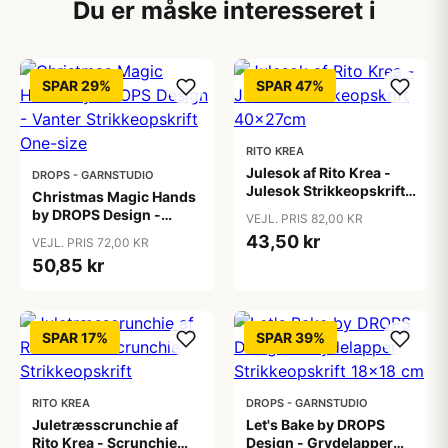
Du er måske interesseret i
SPAR 29%
SPAR 47%
RITO KREA
Julesok af Rito Krea -
DROPS - GARNSTUDIO
Julesok Strikkeopskrift
Christmas Magic Hands
40x27cm
by DROPS Design -
VEJL. PRIS 82,00 KR
Vanter Strikkeopskrift
43,50 kr
VEJL. PRIS 72,00 KR
One-size
50,85 kr
SPAR 17%
SPAR 39%
RITO KREA
DROPS - GARNSTUDIO
Juletræsscrunchie af
Let's Bake by DROPS
Rito Krea - Scrunchie
Design - Grydelapper