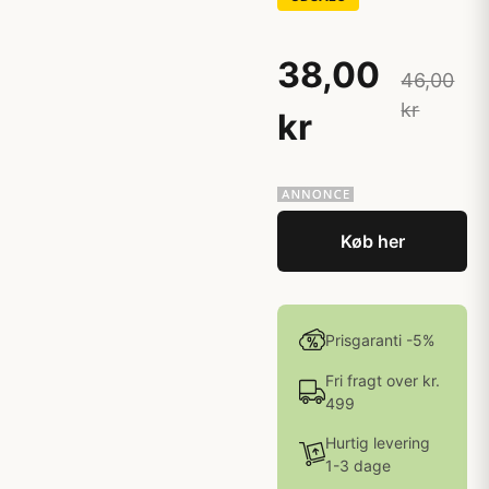
38,00
46,00
kr
kr
Køb her
Prisgaranti -5%
Fri fragt over kr.
499
Hurtig levering
1-3 dage