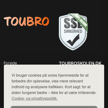
Forside
TOUBROSKOLEN.DK
Produkter
Tlf. 78768672
Top Rabatter
Vi bruger cookies på vores hjemmeside for at
Mail:
hej@want.dk
Blog
forbedre din oplevelse, vise mere relevant
Kontakt
indhold og analysere trafikken. Kort sagt: for at
Cookie- og privatlivspolitik
siden fungerer bedre – ikke for at være irriterende.
Cookie- og privatlivspolitik.