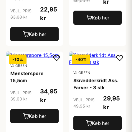
49,00 kr
kr
22,95
VEJL. PRIS
33,00 kr
kr
Køb her
Køb her
-10%
-40%
VJ GREEN
Mønsterspore
VJ GREEN
15,5cm
Skrædderkridt Ass.
Farver - 3 stk
34,95
VEJL. PRIS
29,95
39,00 kr
kr
VEJL. PRIS
49,95 kr
kr
Køb her
Køb her