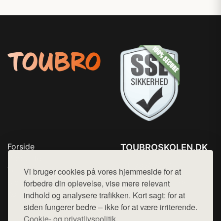
Forside
TOUBROSKOLEN.DK
Produkter
Tlf. 78768672
Top Rabatter
Vi bruger cookies på vores hjemmeside for at
Mail:
hej@want.dk
Blog
forbedre din oplevelse, vise mere relevant
Kontakt
indhold og analysere trafikken. Kort sagt: for at
Cookie- og privatlivspolitik
siden fungerer bedre – ikke for at være irriterende.
Cookie- og privatlivspolitik.