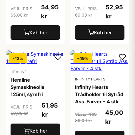
54,95
52,95
VEJL. PRIS
VEJL. PRIS
65,00 kr
69,00 kr
kr
kr
Køb her
Køb her
-12%
-49%
HEMLINE
Hemline
INFINITY HEARTS
Symaskineolie
Infinity Hearts
125ml, syrefri
Trådholder til Sytråd
Ass. Farver - 4 stk
51,95
VEJL. PRIS
45,00
59,00 kr
kr
VEJL. PRIS
89,00 kr
kr
Køb her