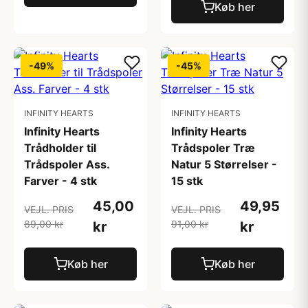
Køb her
-49%
-45%
INFINITY HEARTS
INFINITY HEARTS
Infinity Hearts
Infinity Hearts
Trådholder til
Trådspoler Træ
Trådspoler Ass.
Natur 5 Størrelser -
Farver - 4 stk
15 stk
45,00
49,95
VEJL. PRIS
VEJL. PRIS
89,00 kr
91,00 kr
kr
kr
Køb her
Køb her