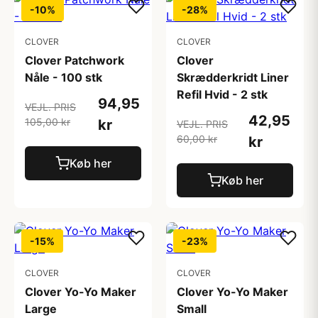
-10%
-28%
CLOVER
CLOVER
Clover Patchwork
Clover
Nåle - 100 stk
Skrædderkridt Liner
Refil Hvid - 2 stk
94,95
VEJL. PRIS
42,95
105,00 kr
kr
VEJL. PRIS
60,00 kr
kr
Køb her
Køb her
-15%
-23%
CLOVER
CLOVER
Clover Yo-Yo Maker
Clover Yo-Yo Maker
Large
Small