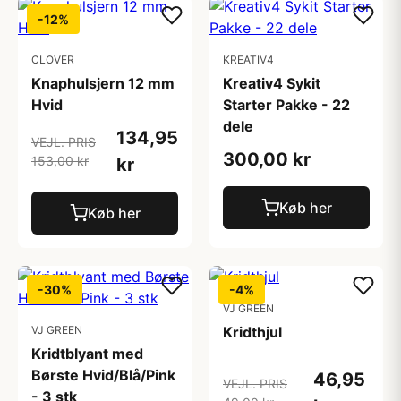
-12%
CLOVER
KREATIV4
Knaphulsjern 12 mm
Kreativ4 Sykit
Hvid
Starter Pakke - 22
dele
134,95
VEJL. PRIS
300,00 kr
153,00 kr
kr
Køb her
Køb her
-30%
-4%
VJ GREEN
VJ GREEN
Kridthjul
Kridtblyant med
Børste Hvid/Blå/Pink
46,95
VEJL. PRIS
- 3 stk