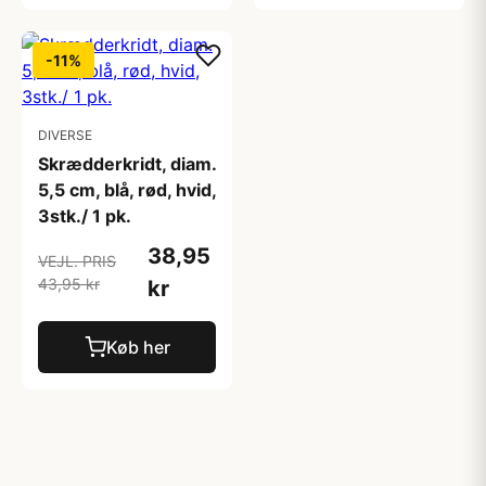
-11%
DIVERSE
Skrædderkridt, diam.
5,5 cm, blå, rød, hvid,
3stk./ 1 pk.
38,95
VEJL. PRIS
43,95 kr
kr
Køb her