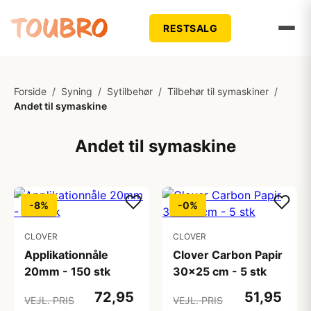
RESTSALG
Forside
/
Syning
/
Sytilbehør
/
Tilbehør til symaskiner
/
Andet til symaskine
Andet til symaskine
-8%
-0%
CLOVER
CLOVER
Applikationnåle
Clover Carbon Papir
20mm - 150 stk
30x25 cm - 5 stk
72,95
51,95
VEJL. PRIS
VEJL. PRIS