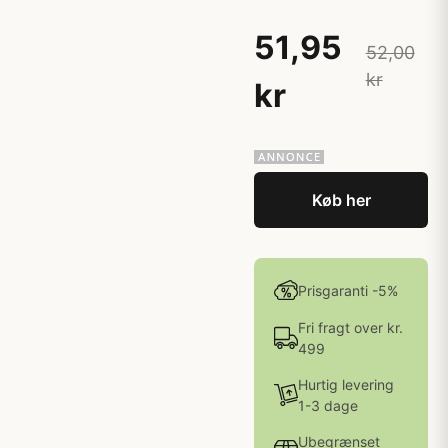
51,95
52,00
kr
kr
Køb her
Prisgaranti -5%
Fri fragt over kr.
499
Hurtig levering
1-3 dage
Ubegrænset