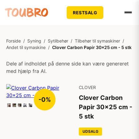
RESTSALG
Forside
/
Syning
/
Sytilbehør
/
Tilbehør til symaskiner
/
Andet til symaskine
/
Clover Carbon Papir 30x25 cm - 5 stk
Dele af indholdet på denne side kan være genereret
med hjælp fra AI.
CLOVER
Clover Carbon
-0%
Papir 30x25 cm -
5 stk
UDSALG