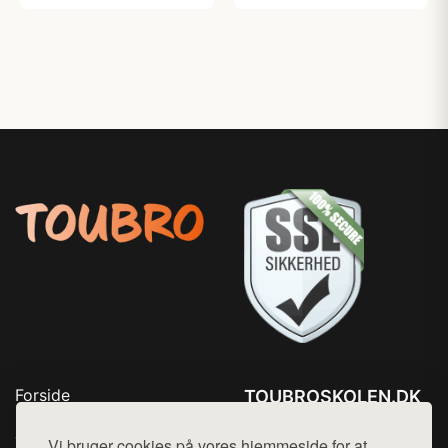
Forside
TOUBROSKOLEN.DK
Produkter
Tlf. 78768672
Top Rabatter
Vi bruger cookies på vores hjemmeside for at