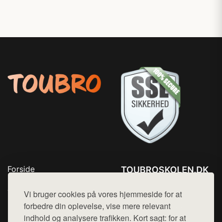
Forside
TOUBROSKOLEN.DK
Produkter
Tlf. 78768672
Top Rabatter
Vi bruger cookies på vores hjemmeside for at
Mail:
hej@want.dk
Blog
forbedre din oplevelse, vise mere relevant
Kontakt
indhold og analysere trafikken. Kort sagt: for at