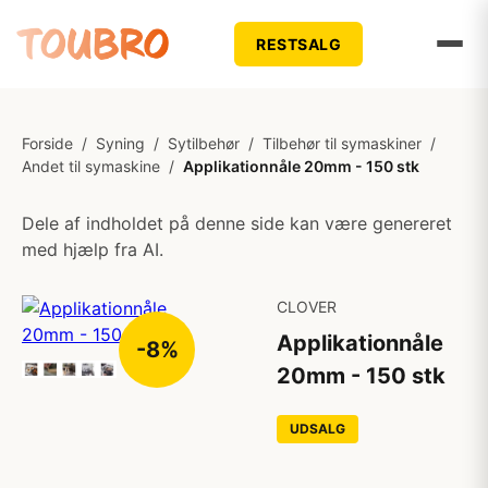
RESTSALG
Forside
/
Syning
/
Sytilbehør
/
Tilbehør til symaskiner
/
Andet til symaskine
/
Applikationnåle 20mm - 150 stk
Dele af indholdet på denne side kan være genereret
med hjælp fra AI.
CLOVER
Applikationnåle
-8%
20mm - 150 stk
UDSALG