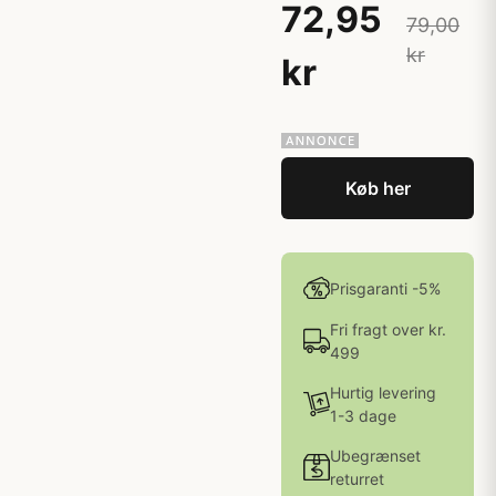
72,95
79,00
kr
kr
Køb her
Prisgaranti -5%
Fri fragt over kr.
499
Hurtig levering
1-3 dage
Ubegrænset
returret