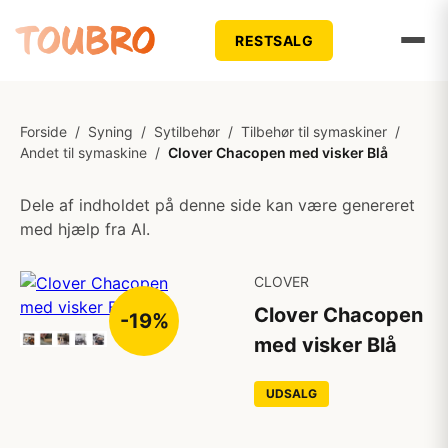
RESTSALG
Forside
/
Syning
/
Sytilbehør
/
Tilbehør til symaskiner
/
Andet til symaskine
/
Clover Chacopen med visker Blå
Dele af indholdet på denne side kan være genereret
med hjælp fra AI.
CLOVER
Clover Chacopen
-19%
med visker Blå
UDSALG