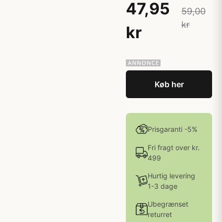
47,95
59,00
kr
kr
Køb her
Prisgaranti -5%
Fri fragt over kr.
499
Hurtig levering
1-3 dage
Ubegrænset
returret