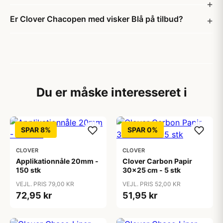
Er Clover Chacopen med visker Blå på tilbud?
Du er måske interesseret i
SPAR 8%
SPAR 0%
CLOVER
CLOVER
Applikationnåle 20mm -
Clover Carbon Papir
150 stk
30x25 cm - 5 stk
VEJL. PRIS 79,00 KR
VEJL. PRIS 52,00 KR
72,95 kr
51,95 kr