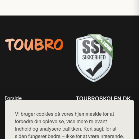
Forside
TOUBROSKOLEN.DK
Produkter
Tlf. 78768672
Top Rabatter
Vi bruger cookies på vores hjemmeside for at
Mail:
hej@want.dk
Blog
forbedre din oplevelse, vise mere relevant
Kontakt
indhold og analysere trafikken. Kort sagt: for at
Cookie- og privatlivspolitik
siden fungerer bedre – ikke for at være irriterende.