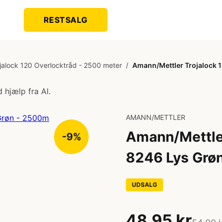
RESTSALG
jalock 120 Overlocktråd - 2500 meter
/
Amann/Mettler Trojalock 
 hjælp fra AI.
AMANN/METTLER
Amann/Mettler
-9%
8246 Lys Grø
UDSALG
48,95 kr