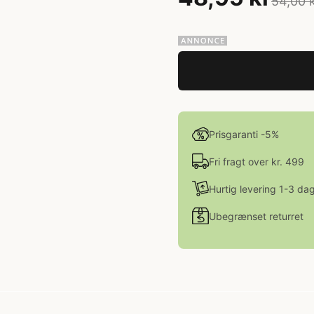
54,00 
Prisgaranti -5%
Fri fragt over kr. 499
Hurtig levering 1-3 da
Ubegrænset returret