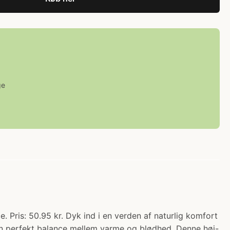
ge
Pris: 50.95 kr. Dyk ind i en verden af naturlig komfort
n perfekt balance mellem varme og blødhed. Denne høj-