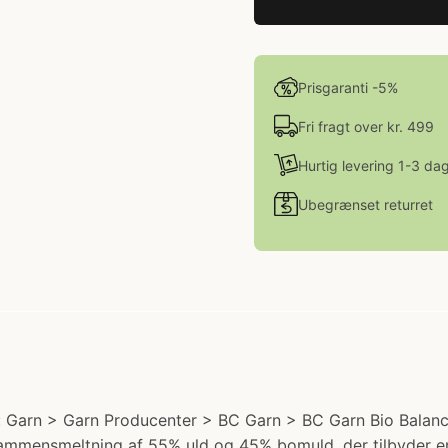
Prisgaranti -5%
Fri fragt over kr. 499
Hurtig levering 1-3 da
Ubegrænset returret
 Garn > Garn Producenter > BC Garn > BC Garn Bio Balance. 
sammensmeltning af 55% uld og 45% bomuld, der tilbyder e