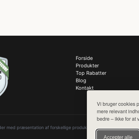
Forside
Produkter
Top Rabatter
Blog
Kontakt
Vi bruger cookies p
mere relevant indho
bedre – ikke for at 
r med præsentation af forskellige produkter fra diverse webshops. De
Accepter alle