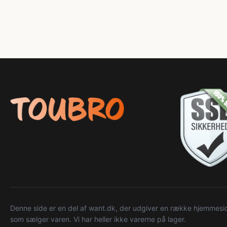
Denne side er en del af want.dk, der udgiver en række hjemmeside
som sælger varen. Vi har heller ikke varerne på lager.