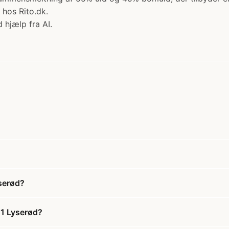
 hos Rito.dk.
 hjælp fra AI.
serød?
21 Lyserød?