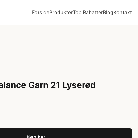
Forside
Produkter
Top Rabatter
Blog
Kontakt
alance Garn 21 Lyserød
Køb her