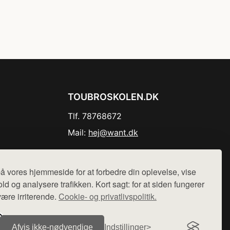
TOUBROSKOLEN.DK
Tlf. 78768672
Mail:
hej@want.dk
Cookie- og privatlivspolitik
å vores hjemmeside for at forbedre din oplevelse, vise
ld og analysere trafikken. Kort sagt: for at siden fungerer
være irriterende.
Cookie- og privatlivspolitik.
r sælges ikke varer fra denne side - vi henviser til de shops,
Afvis ikke‑nødvendige
Indstillinger