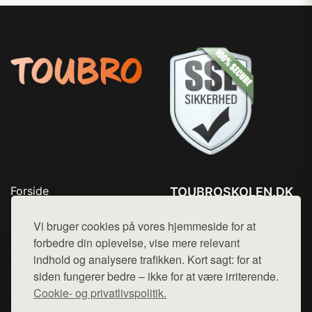
Forside
TOUBROSKOLEN.DK
Produkter
Tlf. 78768672
Top Rabatter
Vi bruger cookies på vores hjemmeside for at
Mail:
hej@want.dk
Blog
forbedre din oplevelse, vise mere relevant
Kontakt
indhold og analysere trafikken. Kort sagt: for at
Cookie- og privatlivspolitik
siden fungerer bedre – ikke for at være irriterende.
Cookie- og privatlivspolitik.