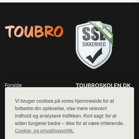
Forside
TOUBROSKOLEN.DK
Produkter
Tlf. 78768672
Top Rabatter
Vi bruger cookies på vores hjemmeside for at
Mail:
hej@want.dk
Blog
forbedre din oplevelse, vise mere relevant
Kontakt
indhold og analysere trafikken. Kort sagt: for at
Cookie- og privatlivspolitik
siden fungerer bedre – ikke for at være irriterende.
Cookie- og privatlivspolitik.