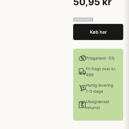
50,95 kr
Køb her
Prisgaranti -5%
Fri fragt over kr.
499
Hurtig levering
1-3 dage
Ubegrænset
returret