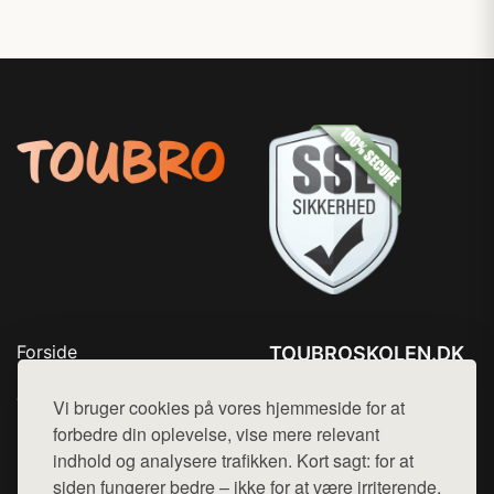
Forside
TOUBROSKOLEN.DK
Produkter
Tlf. 78768672
Top Rabatter
Vi bruger cookies på vores hjemmeside for at
Mail:
hej@want.dk
Blog
forbedre din oplevelse, vise mere relevant
Kontakt
indhold og analysere trafikken. Kort sagt: for at
Cookie- og privatlivspolitik
siden fungerer bedre – ikke for at være irriterende.