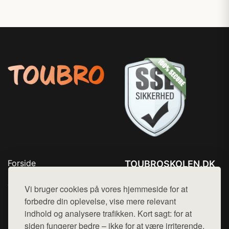
Forside
TOUBROSKOLEN.DK
Produkter
Tlf. 78768672
Top Rabatter
Vi bruger cookies på vores hjemmeside for at
Mail:
hej@want.dk
Blog
forbedre din oplevelse, vise mere relevant
Kontakt
indhold og analysere trafikken. Kort sagt: for at
Cookie- og privatlivspolitik
siden fungerer bedre – ikke for at være irriterende.