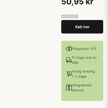
50,95 kr
Køb her
Prisgaranti -5%
Fri fragt over kr.
499
Hurtig levering
1-3 dage
Ubegrænset
returret