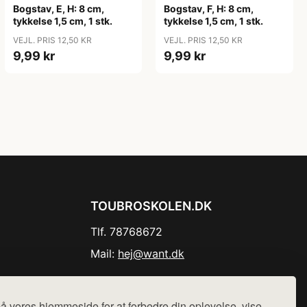
Bogstav, E, H: 8 cm,
Bogstav, F, H: 8 cm,
tykkelse 1,5 cm, 1 stk.
tykkelse 1,5 cm, 1 stk.
VEJL. PRIS 12,50 KR
VEJL. PRIS 12,50 KR
9,99 kr
9,99 kr
TOUBROSKOLEN.DK
Tlf. 78768672
Mail:
hej@want.dk
Cookie- og privatlivspolitik
å vores hjemmeside for at forbedre din oplevelse, vise