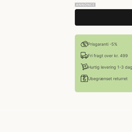
Prisgaranti -5%
Fri fragt over kr. 499
Hurtig levering 1-3 da
Ubegrænset returret