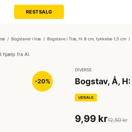
RESTSALG
Træ
/
Bogstaver i træ
/
Bogstave i Træ, H: 8 cm, tykkelse 1,5 cm
/
 hjælp fra AI.
DIVERSE
Bogstav, Å, H:
-20%
UDSALG
9,99 kr
12,50 kr