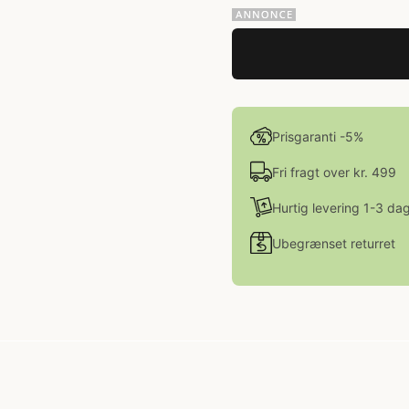
Prisgaranti -5%
Fri fragt over kr. 499
Hurtig levering 1-3 da
Ubegrænset returret