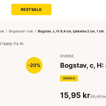
RESTSALG
Træ
/
Bogstaver i træ
/
Bogstav, c, H: 8,4 cm, tykkelse 2 cm, 1 stk.
 hjælp fra AI.
DIVERSE
Bogstav, c, H:
-20%
UDSALG
15,95 kr
20,00 k