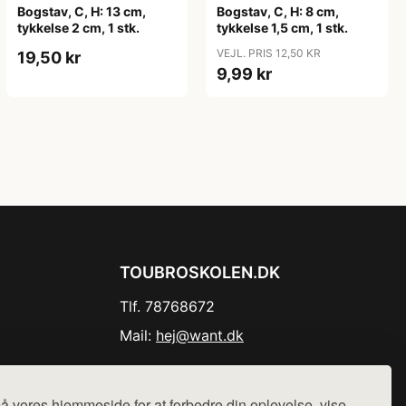
Bogstav, C, H: 13 cm,
Bogstav, C, H: 8 cm,
tykkelse 2 cm, 1 stk.
tykkelse 1,5 cm, 1 stk.
VEJL. PRIS 12,50 KR
19,50 kr
9,99 kr
TOUBROSKOLEN.DK
Tlf. 78768672
Mail:
hej@want.dk
Cookie- og privatlivspolitik
å vores hjemmeside for at forbedre din oplevelse, vise