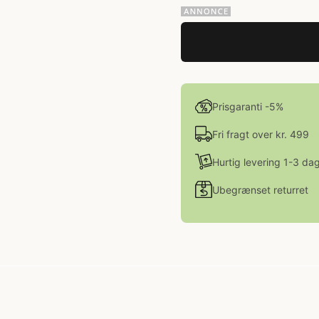
Prisgaranti -5%
Fri fragt over kr. 499
Hurtig levering 1-3 da
Ubegrænset returret