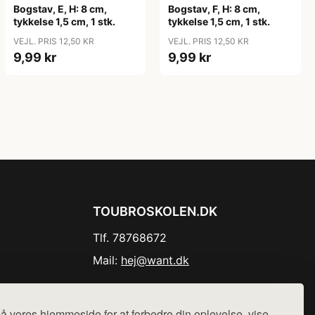
Bogstav, E, H: 8 cm,
Bogstav, F, H: 8 cm,
tykkelse 1,5 cm, 1 stk.
tykkelse 1,5 cm, 1 stk.
VEJL. PRIS 12,50 KR
VEJL. PRIS 12,50 KR
9,99 kr
9,99 kr
TOUBROSKOLEN.DK
Tlf. 78768672
Mail:
hej@want.dk
Cookie- og privatlivspolitik
å vores hjemmeside for at forbedre din oplevelse, vise