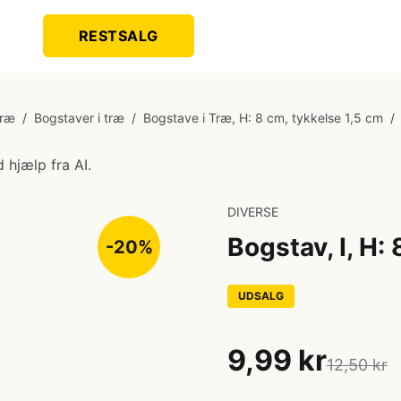
RESTSALG
Træ
/
Bogstaver i træ
/
Bogstave i Træ, H: 8 cm, tykkelse 1,5 cm
/
 hjælp fra AI.
DIVERSE
Bogstav, I, H: 
-20%
UDSALG
9,99 kr
12,50 kr