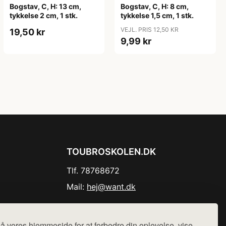
Bogstav, C, H: 13 cm,
Bogstav, C, H: 8 cm,
tykkelse 2 cm, 1 stk.
tykkelse 1,5 cm, 1 stk.
VEJL. PRIS 12,50 KR
19,50 kr
9,99 kr
TOUBROSKOLEN.DK
Tlf. 78768672
Mail:
hej@want.dk
Cookie- og privatlivspolitik
å vores hjemmeside for at forbedre din oplevelse, vise