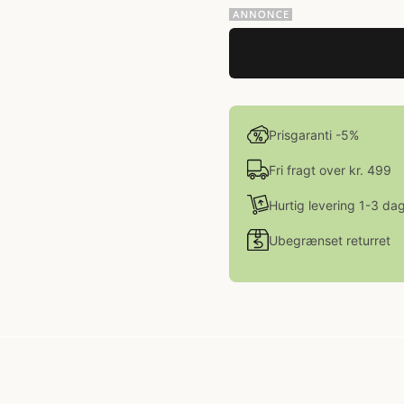
Prisgaranti -5%
Fri fragt over kr. 499
Hurtig levering 1-3 da
Ubegrænset returret