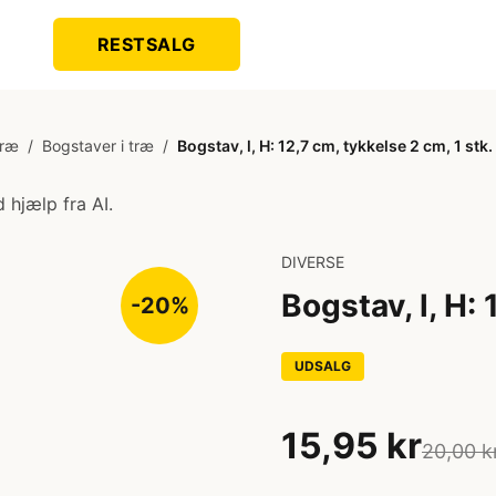
RESTSALG
Træ
/
Bogstaver i træ
/
Bogstav, l, H: 12,7 cm, tykkelse 2 cm, 1 stk.
 hjælp fra AI.
DIVERSE
Bogstav, l, H: 
-20%
UDSALG
15,95 kr
20,00 k