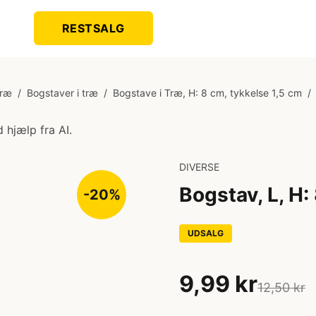
RESTSALG
Træ
/
Bogstaver i træ
/
Bogstave i Træ, H: 8 cm, tykkelse 1,5 cm
/
 hjælp fra AI.
DIVERSE
Bogstav, L, H:
-20%
UDSALG
9,99 kr
12,50 kr