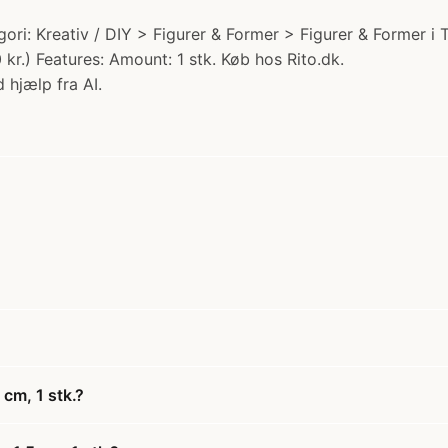
egori: Kreativ / DIY > Figurer & Former > Figurer & Former 
 kr.) Features: Amount: 1 stk. Køb hos Rito.dk.
 hjælp fra AI.
 cm, 1 stk.?