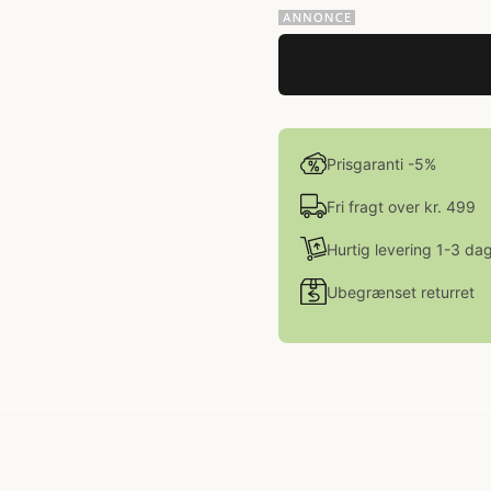
Prisgaranti -5%
Fri fragt over kr. 499
Hurtig levering 1-3 da
Ubegrænset returret