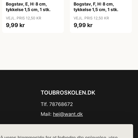
Bogstav, E, H: 8 cm,
Bogstav, F, H: 8 cm,
tykkelse 1,5 cm, 1 stk.
tykkelse 1,5 cm, 1 stk.
VEJL. PRIS 12,50 KR
VEJL. PRIS 12,50 KR
9,99 kr
9,99 kr
TOUBROSKOLEN.DK
Tlf. 78768672
Mail:
hej@want.dk
Cookie- og privatlivspolitik
å vores hjemmeside for at forbedre din oplevelse, vise