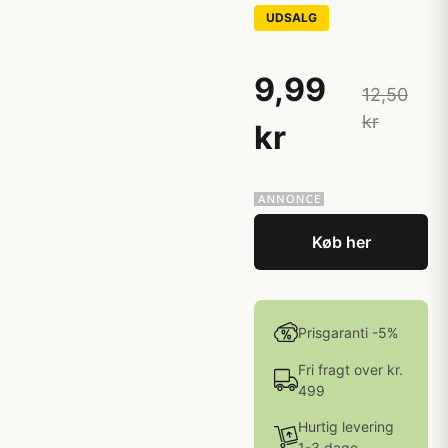
UDSALG
9,99
12,50
kr
kr
Køb her
Prisgaranti -5%
Fri fragt over kr.
499
Hurtig levering
1-3 dage