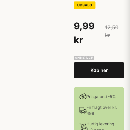
UDSALG
9,99
12,50
kr
kr
Køb her
Prisgaranti -5%
Fri fragt over kr.
499
Hurtig levering
1-3 dage