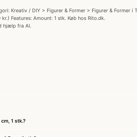
egori: Kreativ / DIY > Figurer & Former > Figurer & Former 
 kr.) Features: Amount: 1 stk. Køb hos Rito.dk.
 hjælp fra AI.
 cm, 1 stk.?