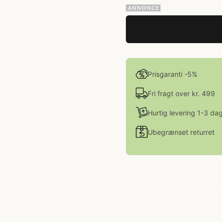
Prisgaranti -5%
Fri fragt over kr. 499
Hurtig levering 1-3 da
Ubegrænset returret