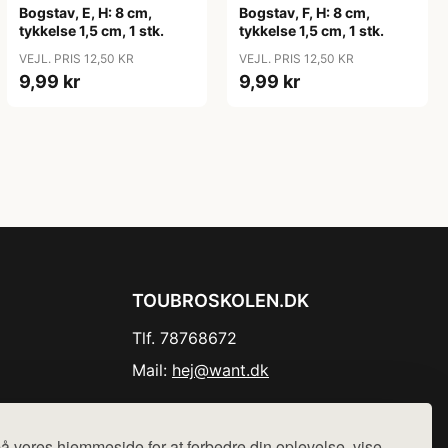
Bogstav, E, H: 8 cm,
Bogstav, F, H: 8 cm,
tykkelse 1,5 cm, 1 stk.
tykkelse 1,5 cm, 1 stk.
VEJL. PRIS 12,50 KR
VEJL. PRIS 12,50 KR
9,99 kr
9,99 kr
TOUBROSKOLEN.DK
Tlf. 78768672
Mail:
hej@want.dk
Cookie- og privatlivspolitik
å vores hjemmeside for at forbedre din oplevelse, vise