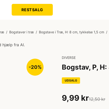
RESTSALG
Træ
/
Bogstaver i træ
/
Bogstave i Træ, H: 8 cm, tykkelse 1,5 cm
/
 hjælp fra AI.
DIVERSE
Bogstav, P, H:
-20%
UDSALG
9,99 kr
12,50 kr