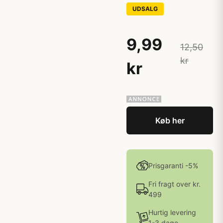
UDSALG
9,99
12,50
kr
kr
Køb her
Prisgaranti -5%
Fri fragt over kr.
499
Hurtig levering
1-3 dage