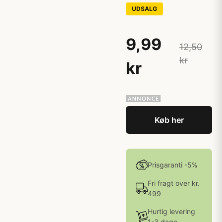
UDSALG
9,99
12,50
kr
kr
Køb her
Prisgaranti -5%
Fri fragt over kr.
499
Hurtig levering
1-3 dage