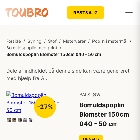
RESTSALG
Forside
/
Syning
/
Stof
/
Metervarer
/
Poplin i metermål
/
Bomuldspoplin med print
/
Bomuldspoplin Blomster 150cm 040 - 50 cm
Dele af indholdet på denne side kan være genereret
med hjælp fra AI.
BALSLØW
Bomuldspoplin
-27%
Blomster 150cm
040 - 50 cm
UDSALG