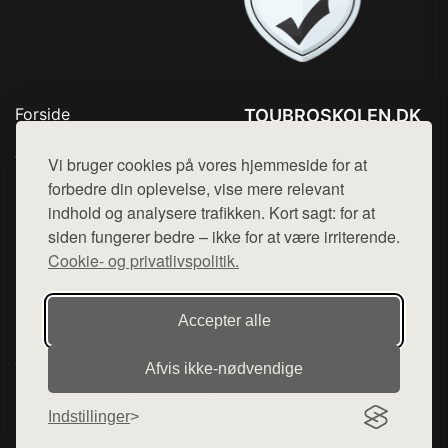
Forside
TOUBROSKOLEN.DK
Produkter
Tlf. 78768672
Top Rabatter
Vi bruger cookies på vores hjemmeside for at
Mail:
hej@want.dk
Blog
forbedre din oplevelse, vise mere relevant
Kontakt
indhold og analysere trafikken. Kort sagt: for at
Cookie- og privatlivspolitik
siden fungerer bedre – ikke for at være irriterende.
Cookie- og privatlivspolitik.
Denne side er en del af want.dk, der udgiver en række
Accepter alle
hjemmesider med præsentation af forskellige produkter fra
diverse webshops. Der sælges ikke varer fra denne side - vi
Afvis ikke‑nødvendige
henviser til de shops, som sælger varen. Vi har heller ikke
varerne på lager.
Indstillinger