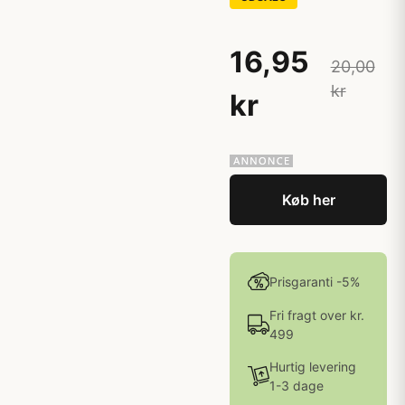
16,95
20,00
kr
kr
Køb her
Prisgaranti -5%
Fri fragt over kr.
499
Hurtig levering
1-3 dage