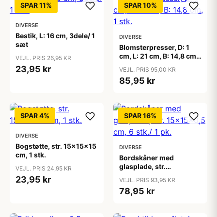
SPAR 11%
SPAR 10%
DIVERSE
Bestik, L: 16 cm, 3dele/ 1
DIVERSE
sæt
Blomsterpresser, D: 1
cm, L: 21 cm, B: 14,8 cm,
VEJL. PRIS 26,95 KR
1 stk.
23,95 kr
VEJL. PRIS 95,00 KR
85,95 kr
SPAR 4%
SPAR 16%
DIVERSE
Bogstøtte, str. 15x15x15
DIVERSE
cm, 1 stk.
Bordskåner med
glasplade, str.
VEJL. PRIS 24,95 KR
15x15x0,5 cm, 6 stk./ 1
23,95 kr
VEJL. PRIS 93,95 KR
pk.
78,95 kr